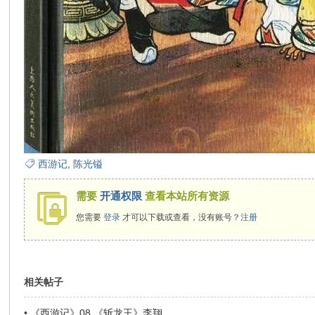
在
线
西游记
,
陈光镒
需要
开通权限
查看本站所有资源
您需要
登录
才可以下载或查看，没有账号？
注册
看
相关帖子
•
《西游记》08.《斩龙王》李翔