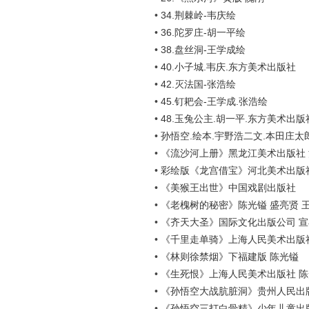
•
34.荆棘岭-韦庆绘
•
36.陀罗庄-胡一平绘
•
38.盘丝洞-王学成绘
•
40.小子城.韦庆.东方美术出版社
•
42.灭法国-张浩绘
•
45.钉耙会-王学成.张浩绘
•
48.玉兔公主.胡一平.东方美术出版
•
孙悟空.绘本.宇野浩二文.本田庄太郎
•
《流沙河上册》黑龙江美术出版社 沙
•
彩绘版《龙宫借宝》河北美术出版
•
《美猴王出世》中国戏剧出版社
•
《老槐树的秘密》陈光镒 盛亮贤 
•
《齐天大圣》国际文化出版公司 宣
•
《千里走单骑》上海人民美术出版社
•
《林则徐禁烟》下福建版 陈光镒
•
《生死恨》上海人民美术出版社 
•
《孙悟空大战肮脏洞》贵州人民出
•
《孙悟空三打白骨精》少年儿童出