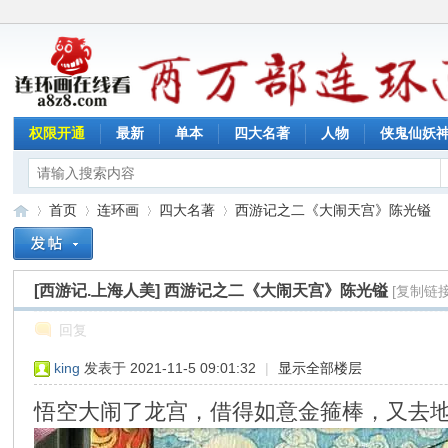
权限开通
最新
单本
四大名著
人物
侠鬼仙妖
首页
连环画
四大名著
西游记之二《大闹天宫》陈光镒
[西游记.上海人美]
西游记之二《大闹天宫》陈光镒
[复制链接
连
»
›
›
›
回复
king
发表于 2021-11-5 09:01:32
|
显示全部楼层
悟空大闹了龙宫，借得如意金箍棒，又去