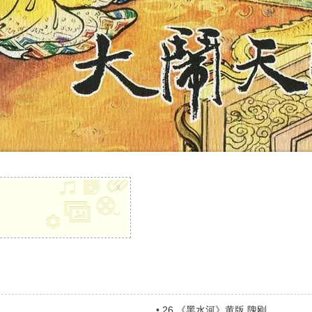
x
•
26.《黑水河》黄版 隗刚