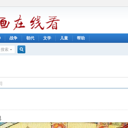
神
战争
朝代
文学
儿童
帮助
搜索
搜
索
]
地