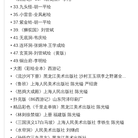
•
33.九头怪-胡一平绘
•
35.小雷音-全凤彬绘
•
37.紫金铃-胡一平绘
•
39.《狮驼国》刘管斌
•
41.无底洞-韦庆绘
•
43.连环洞-张炳坤.王学成绘
•
47.玄英洞-刘管斌绘（黄版）
•
49.铜台府-李明绘
•
大图《彩绘全本》西游记
•
《流沙河下册》黑龙江美术出版社 沙村王玉琪李之野屠全...
•
《鲁班》上海人民美术出版社 陈光镒 严绍唐
•
《怒捣大成殿》上海人民出版社 陈光镒
•
扑克版《86西游记》山东菏泽印刷厂
•
精品彩色《千里走单骑》黑龙江美术出版社 陈光镒
•
《林则徐禁烟》上册 福建版 陈光镒
•
《三国演义17白马坡》上海人民美术出版社 李铁生 陈光镒
•
《水帘洞》人民美术出版社 刘继卣
•
《孙悟空三岛寻方》黑龙江美术出版社