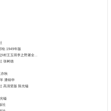
社
绘.1949年版
村王玉琪李之野屠全...
社 张树德
王亦秋
羊 潘锦华
 高清竖版 陈光镒
陈光镒
版社
版社