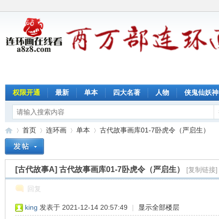
权限开通
最新
单本
四大名著
人物
侠鬼仙妖神
首页
连环画
单本
古代故事画库01-7卧虎令（严启生）
[古代故事A]
古代故事画库01-7卧虎令（严启生）
[复制链接]
连
»
›
›
›
回复
king
发表于 2021-12-14 20:57:49
|
显示全部楼层