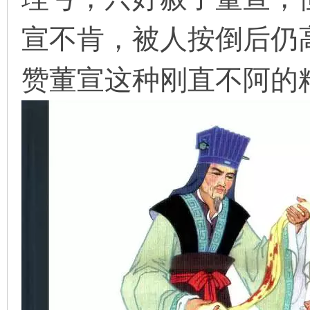
宣不肯，被人按倒后仍
在
赞董宣这种刚直不阿的精
线