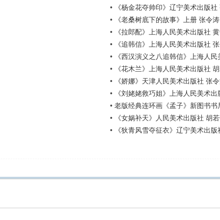
•
《杨金花夺帅印》辽宁美术出版社 
•
《老桑树底下的故事》上册 张令涛
•
《拉郎配》上海人民美术出版社 黄
•
《追韩信》上海人民美术出版社 张
•
《西汉演义之八追韩信》上海人民
•
《花木兰》上海人民美术出版社 
•
《娇娜》天津人民美术出版社 张令
•
《刘姥姥救巧姐》上海人民美术出版
•
老版经典连环画《孟子》新图书书局
•
《女娲补天》人民美术出版社 胡若
•
《狄青风雪夺征衣》辽宁美术出版社