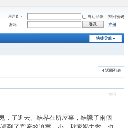
用户名
自动登录
找回密码
登录
密码
注册
快捷导航
返回列表
举报
鬼，了進去。結界在所屋辜，結識了雨個
料遭到了官府的迫害。小、秋家竭力救，也