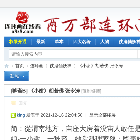
权限开通
最新
单本
四大名著
人物
侠鬼仙妖
首页
连环画
侠鬼仙妖神
《小谢》胡若佛 张令涛
[聊斋B]
《小谢》胡若佛 张令涛
[复制链接]
连
»
›
›
›
回复
king
发表于 2021-12-16 22:04:50
|
显示全部楼层
简：從渭南地方，宙座大房着没宙人敢任
娘-一小谢，一秋容。她常科理家務；陶表