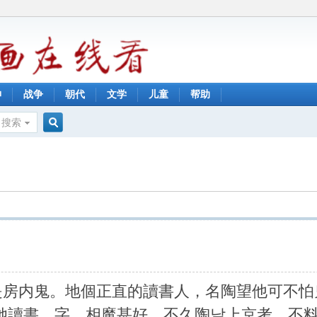
神
战争
朝代
文学
儿童
帮助
搜索
搜
索
是房内鬼。地個正直的讀書人，名陶望他可不怕
她讀書、字，相魔甚好。不久陶날上京考，不