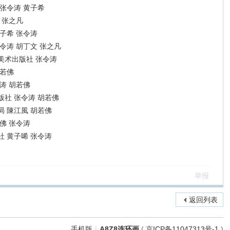
张令涛 黄子希
 张之凡
子希 张令涛
令涛 胡丁文 张之凡
美术出版社 张令涛
胡若佛
涛 胡若佛
社 张令涛 胡若佛
 陳江風 胡若佛
佛 张令涛
 黄子唏 张令涛
举报
返回列表
手机版
|
A8Z8连环画
(
京ICP备11047313号-1
)