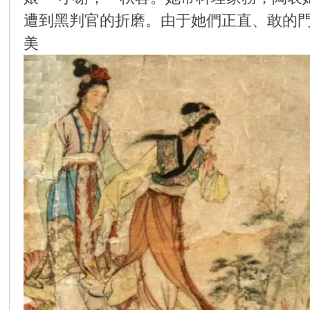
遭到黑判官的折磨。由于她們正直、敢的
环
美
画