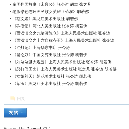
•
东周列国故事《宋襄公》张令涛 胡杰 张之凡
•
老版彩色连环画民族女英雄《荀灌》胡若佛
•
《蔡文姬》黑龙江美术出版社 胡若佛
•
《硃痕记》河北人美出版社 张令涛 胡若佛
•
《西汉演义之九暗渡陈仓》上海人民美术出版社 张令涛
•
《西汉演义之十六自称齐王》上海人民美术出版社 张令涛
•
《红灯记》上海华东书店 张令涛
•
《昆仑奴》中国文苑出版社 张令涛 胡若佛
•
《刘姥姥进大观园》上海人民美术出版社 张令涛 胡若佛
•
《怒打假国丈》上海人民美术出版社 张之凡 张令涛 胡若佛
•
《女娲补天》朝花美术出版社 张令涛 胡若佛
•
《紫玉》黑龙江美术出版社 张令涛 胡若佛
回复
Powered by
Discuz!
X3.4