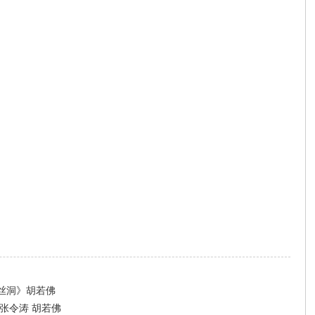
丝洞》胡若佛
张令涛 胡若佛