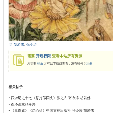
在
胡若佛
,
张令涛
线
需要
开通权限
查看本站所有资源
您需要
登录
才可以下载或查看，没有账号？
注册
相关帖子
•
西游记之十七《怒打假国丈》张之凡 张令涛 胡若佛
看
•
连环画家张令涛
•
《崑崙奴》《昆仑奴》中国文苑出版社 张令涛 胡若佛