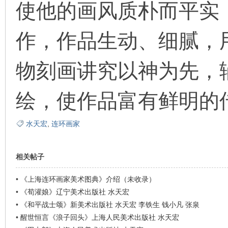
使他的画风质朴而平实
看
作，作品生动、细腻，
物刻画讲究以神为先，
绘，使作品富有鲜明的
水天宏
,
连环画家
相关帖子
•
《上海连环画家美术图典》介绍（未收录）
•
《荀灌娘》辽宁美术出版社 水天宏
•
《和平战士颂》新美术出版社 水天宏 李铁生 钱小凡 张泉
•
醒世恒言《浪子回头》上海人民美术出版社 水天宏