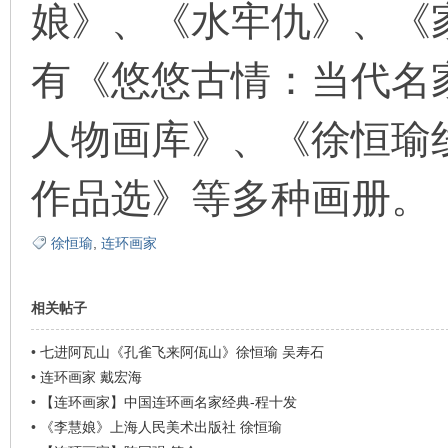
娘》、《水牢仇》、《
看
有《悠悠古情：当代名
人物画库》、《徐恒瑜
作品选》等多种画册。
徐恒瑜
,
连环画家
相关帖子
•
七进阿瓦山《孔雀飞来阿佤山》徐恒瑜 吴寿石
•
连环画家 戴宏海
•
【连环画家】中国连环画名家经典-程十发
•
《李慧娘》上海人民美术出版社 徐恒瑜