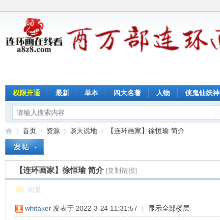
权限开通
最新
单本
四大名著
人物
侠鬼仙妖神
首页
资源
谈天说地
【连环画家】徐恒瑜 简介
【连环画家】徐恒瑜 简介
[复制链接]
连
»
›
›
›
回复
whitaker
发表于 2022-3-24 11:31:57
|
显示全部楼层