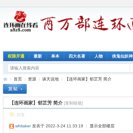
权限开通
最新
单本
四大名著
人物
侠鬼仙妖神
首页
资源
谈天说地
【连环画家】郁芷芳 简介
【连环画家】郁芷芳 简介
[复制链接]
连
»
›
›
›
回复
whitaker
发表于 2022-3-24 11:33:19
|
显示全部楼层