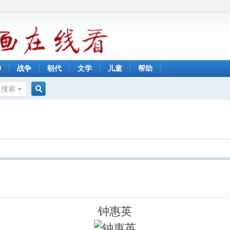
神
战争
朝代
文学
儿童
帮助
搜索
搜
索
钟惠英