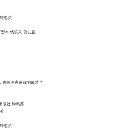
 钟惠英
宏本 钱笑呆 贺友直
，哪位画家是你的最爱？
出版社 钟惠英
英
 钟惠英