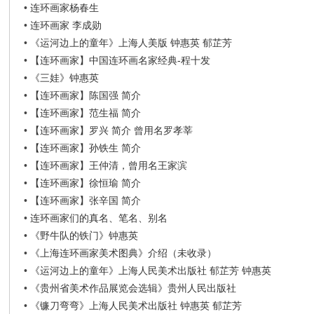
在
•
连环画家杨春生
•
连环画家 李成勋
•
《运河边上的童年》上海人美版 钟惠英 郁芷芳
•
【连环画家】中国连环画名家经典-程十发
•
《三娃》钟惠英
•
【连环画家】陈国强 简介
•
【连环画家】范生福 简介
•
【连环画家】罗兴 简介 曾用名罗孝莘
线
•
【连环画家】孙铁生 简介
•
【连环画家】王仲清，曾用名王家滨
•
【连环画家】徐恒瑜 简介
•
【连环画家】张辛国 简介
•
连环画家们的真名、笔名、别名
•
《野牛队的铁门》钟惠英
•
《上海连环画家美术图典》介绍（未收录）
•
《运河边上的童年》上海人民美术出版社 郁芷芳 钟惠英
看
•
《贵州省美术作品展览会选辑》贵州人民出版社
•
《镰刀弯弯》上海人民美术出版社 钟惠英 郁芷芳