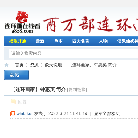
权限开通
最新
单本
四大名著
人物
侠鬼仙妖
首页
资源
谈天说地
【连环画家】钟惠英 简介
【连环画家】钟惠英 简介
[复制链接]
连
»
›
›
›
回复
whitaker
发表于 2022-3-24 11:41:49
|
显示全部楼层