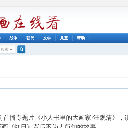
神
战争
朝代
文学
儿童
帮助
搜索
搜
》
索
前首播专题片《小人书里的大画家·汪观清》，
环画《
红日
》背后不为人所知的故事。