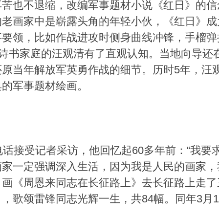
再苦也不退缩，改编军事题材小说《红日》的信
的老画家中是崭露头角的年轻小伙，《红日》成
事要领，比如作战进攻时侧身曲线冲锋，手榴弹
南诗书家庭的汪观清有了直观认知。当地向导还
原当年解放军英勇作战的细节。历时5年，汪观
典的军事题材绘画。
电话接受记者采访，他回忆起60多年前：“我
家一定强调深入生活，因为我是人民的画家，
画《周恩来同志在长征路上》去长征路上走了三次
，歌颂雷锋同志光辉一生，共84幅。同年3月1