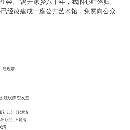
社会。“离开家乡八十年，我的心叶落归
宅已经改建成一座公共艺术馆，免费向公众
）汪观清
 汪观清 贺友直
廖初江》 汪观清
术出版社 汪观清
观清