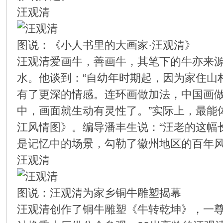
汪观清
图说：《小人书里的大画家·汪观清》
汪观清爱画牛，善画牛，其笔下的牛亦来
水。他谈到：“自幼年时期起，因为家住山
有了更深的情感。连环画做加法，中国画
中，画面就生动有灵性了。”实际上，最能
江风情图》。编导潘丰生说：“汪老的这幅
是记忆中的场景，勾勒了徽州地区的百年风
汪观清
图说：汪观清为家乡铜牛雕塑揭幕
汪观清创作了铜牛雕塑《牛转乾坤》，一