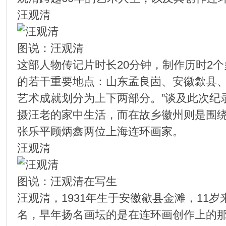
汪观清
环
图说：汪观清
这部人物传记片时长20分钟，制作历时2
的若干重要地点：山东孟良崮、安徽歙县
艺术成就划分为上下两部分。”谈及此次纪
摄汪老的家中生活，而在故乡徽州则是围绕
画
张乐平顾炳鑫两位上海连环画家。
汪观清
图说：汪观清在写生
汪观清，1931年生于安徽歙县金滩，1
名，早年扬名画坛的是在连环画创作上的那