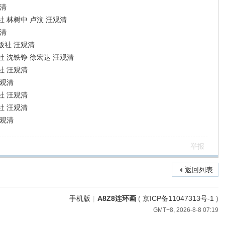
清
 林树中 卢汶 汪观清
清
版社 汪观清
 沈铁铮 徐宏达 汪观清
社 汪观清
汪观清
社 汪观清
社 汪观清
汪观清
举报
返回列表
手机版
|
A8Z8连环画
(
京ICP备11047313号-1
)
GMT+8, 2026-8-8 07:19