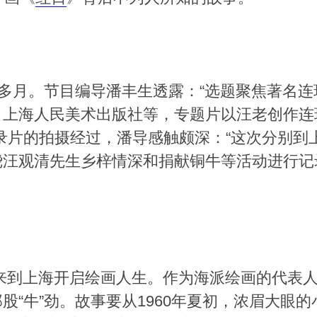
个多月。节目编导潘丰生透露：“选题聚焦著名
、上海人民美术出版社等，专题片以汪老创作连
录片的拍摄经过，潘导感触颇深：“这次分别到
汪观清先生乡梓情深和捐献铜牛等活动进行记录
1岁来到上海开启绘画人生。作为海派绘画的代表
股“牛”劲。故事要从1960年夏初，浓眉大眼