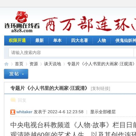
权限开通
最新
单本
四大名著
人物
侠鬼仙妖
首页
资源
谈天说地
专题片《小人书里的大画家·汪观清
专题片《小人书里的大画家·汪观清》
[复制链接]
连
»
›
›
›
回复
whitaker
发表于 2022-4-6 12:23:58
|
显示全部楼层
中央电视台科教频道《人物·故事》栏目日
观清跨越60年的艺术人生，以及其创作连