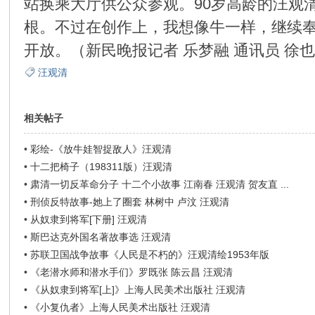
站换乘大厅供公众参观。90岁高龄的汪观
根。不过在创作上，我想像牛一样，继续奉
开放。（新民晚报记者 乐梦融 通讯员 徐
汪观清
相关帖子
•
彩绘-《放牛娃智捉敌人》汪观清
•
十二把椅子（198311版）汪观清
•
肃清一切反革命分子 十二个小故事 江南春 汪观清 贺友直 ...
•
刑侦反特故事-她上了圈套 林树中 卢汶 汪观清
•
从奴隶到将军[下册] 汪观清
•
斯巴达克外国名著故事选 汪观清
•
苏联卫国战争故事《人民是不朽的》汪观清绘1953年版
•
《老潜水师和潜水手们》罗既张 陈云昌 汪观清
•
《从奴隶到将军[上]》上海人民美术出版社 汪观清
•
《小复仇者》上海人民美术出版社 汪观清