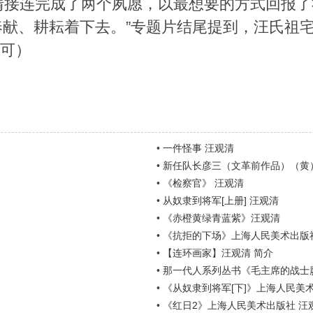
清接连完成了两个夙愿，以最想要的方式回报了
献、耕耘着下去。”专题片结尾提到，汪氏祖
也可）
•
一件怪事 汪观清
•
新任队长彦三（文革前作品）（黄
•
《检察官》 汪观清
•
从奴隶到将军[上册] 汪观清
•
《赤橙黄绿青蓝紫》汪观清
•
《抗拒的下场》上海人民美术出版社
•
【连环画家】汪观清 简介
•
那一代人系列丛书《毛主席的战士
•
《从奴隶到将军[下]》上海人民美
•
《红日2》上海人民美术出版社 汪