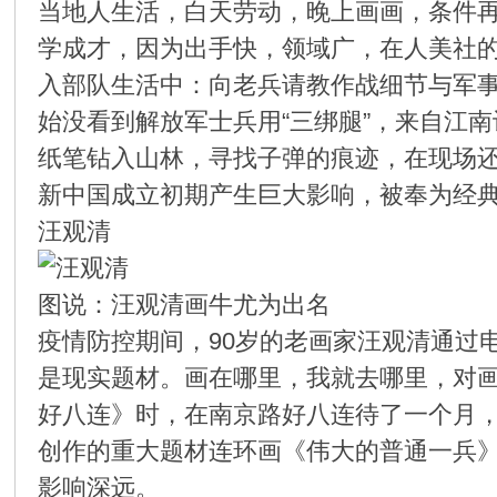
在
当地人生活，白天劳动，晚上画画，条件
学成才，因为出手快，领域广，在人美社
入部队生活中：向老兵请教作战细节与军
始没看到解放军士兵用“三绑腿”，来自江
纸笔钻入山林，寻找子弹的痕迹，在现场还
新中国成立初期产生巨大影响，被奉为经
线
汪观清
图说：汪观清画牛尤为出名
疫情防控期间，90岁的老画家汪观清通过
是现实题材。画在哪里，我就去哪里，对画
好八连》时，在南京路好八连待了一个月，
看
创作的重大题材连环画《伟大的普通一兵》
影响深远。