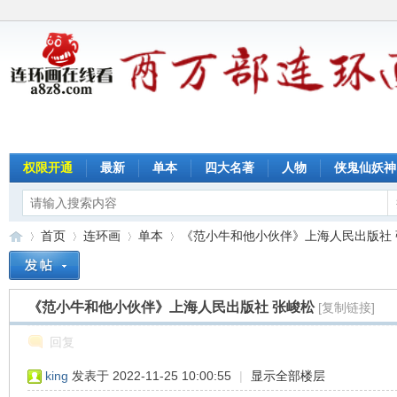
权限开通
最新
单本
四大名著
人物
侠鬼仙妖神
首页
连环画
单本
《范小牛和他小伙伴》上海人民出版社 张峻
《范小牛和他小伙伴》上海人民出版社 张峻松
[复制链接]
连
»
›
›
›
回复
king
发表于 2022-11-25 10:00:55
|
显示全部楼层