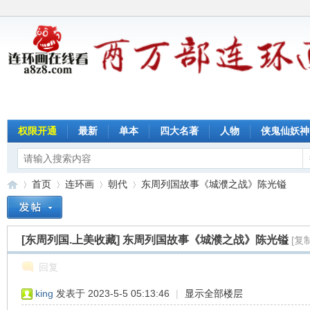
权限开通
最新
单本
四大名著
人物
侠鬼仙妖神
首页
连环画
朝代
东周列国故事《城濮之战》陈光镒
[东周列国.上美收藏]
东周列国故事《城濮之战》陈光镒
[复
连
»
›
›
›
回复
king
发表于 2023-5-5 05:13:46
|
显示全部楼层