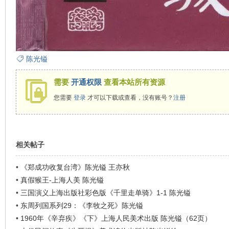
陈光镒
需要
开通权限
查看本站所有资源
您需要
登录
才可以下载或查看，没有账号？
注册
相关帖子
•
《郑成功收复台湾》陈光镒 王亦秋
•
真假猴王-上海人美 陈光镒
•
三国演义上海出版社彩色版《千里走单骑》1-1 陈光镒
•
东周列国系列29：《李牧之死》陈光镒
•
1960年《辛弃疾》《下》上海人民美术出版 陈光镒（62页）