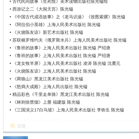
•
古代民间故事《生死恨》美术读物出版社陈光镒绘
•
西游记之二《大闹天宫》陈光镒
•
《中国古代成语故事》之《老马识途》《按图索骥》陈光镒
•
《阿拉伯小英雄》上海人民美术出版社 陈光镒
•
《火烧陈友谅》新艺术出版社 陈光镒
•
苏联梭罗维约夫《俄罗斯水兵》上海人民美术出版社 陈光镒
•
《鲁班的故事》上海人民美术出版社 陈光镒 严绍唐
•
《鲁班的故事》上海人民美术出版社 陈光镒 严绍唐
•
《龙女牧羊屏》上海人民美术出版社 凌涛 陈光镒 沈麓元
•
《火烧陈友谅》上海人民美术出版社 陈光镒
•
《两狼山》黑龙江美术出版社 陈光镒
•
《怒捣大成殿》上海人民出版社 陈光镒
•
精品彩色《千里走单骑》黑龙江美术出版社 陈光镒
•
《林则徐禁烟》上册 福建版 陈光镒
•
《三国演义17白马坡》上海人民美术出版社 李铁生 陈光镒
回复