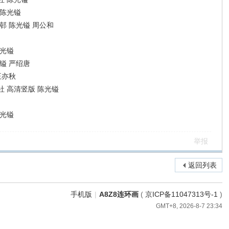
 陈光镒
邨 陈光镒 周公和
陈光镒
镒 严绍唐
王亦秋
 高清竖版 陈光镒
陈光镒
举报
返回列表
手机版
|
A8Z8连环画
(
京ICP备11047313号-1
)
GMT+8, 2026-8-7 23:34