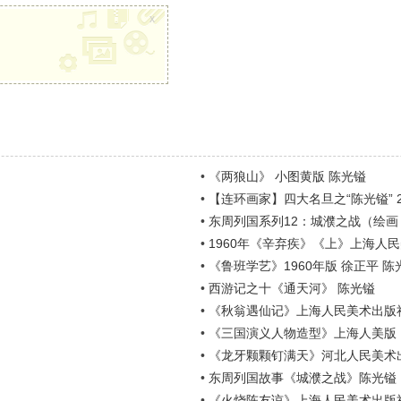
x
•
《两狼山》 小图黄版 陈光镒
•
【连环画家】四大名旦之“陈光镒” 201
•
东周列国系列12：城濮之战（绘画：
•
1960年《辛弃疾》《上》上海人民
•
《鲁班学艺》1960年版 徐正平 陈
•
西游记之十《通天河》 陈光镒
•
《秋翁遇仙记》上海人民美术出版
•
《三国演义人物造型》上海人美版
•
《龙牙颗颗钉满天》河北人民美术
•
东周列国故事《城濮之战》陈光镒
•
《火烧陈友谅》上海人民美术出版