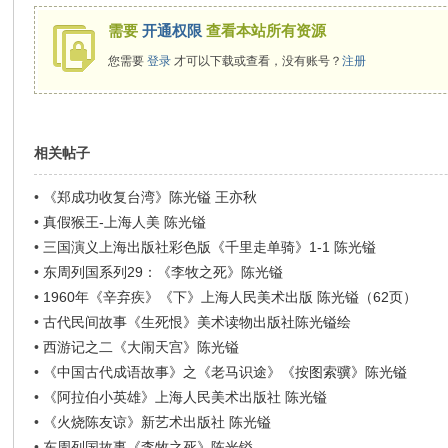
需要
开通权限
查看本站所有资源
您需要
登录
才可以下载或查看，没有账号？
注册
相关帖子
•
《郑成功收复台湾》陈光镒 王亦秋
•
真假猴王-上海人美 陈光镒
•
三国演义上海出版社彩色版《千里走单骑》1-1 陈光镒
•
东周列国系列29：《李牧之死》陈光镒
•
1960年《辛弃疾》《下》上海人民美术出版 陈光镒（62页）
•
古代民间故事《生死恨》美术读物出版社陈光镒绘
•
西游记之二《大闹天宫》陈光镒
•
《中国古代成语故事》之《老马识途》《按图索骥》陈光镒
•
《阿拉伯小英雄》上海人民美术出版社 陈光镒
•
《火烧陈友谅》新艺术出版社 陈光镒
•
东周列国故事《李牧之死》陈光镒