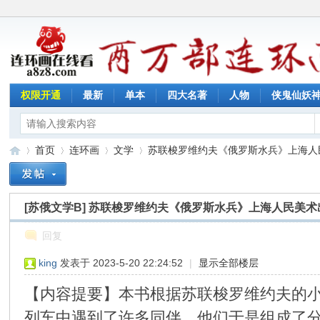
权限开通
最新
单本
四大名著
人物
侠鬼仙妖
首页
连环画
文学
苏联梭罗维约夫《俄罗斯水兵》上海人民美
[苏俄文学B]
苏联梭罗维约夫《俄罗斯水兵》上海人民美术
连
»
›
›
›
回复
king
发表于 2023-5-20 22:24:52
|
显示全部楼层
【内容提要】本书根据苏联梭罗维约夫的
列车中遇到了许多同伴，他们于是组成了