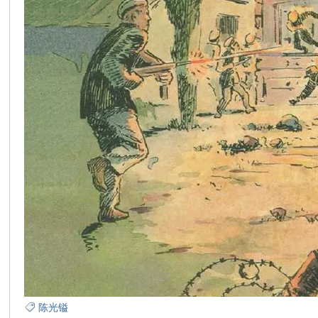
在
线
看
陈光镒