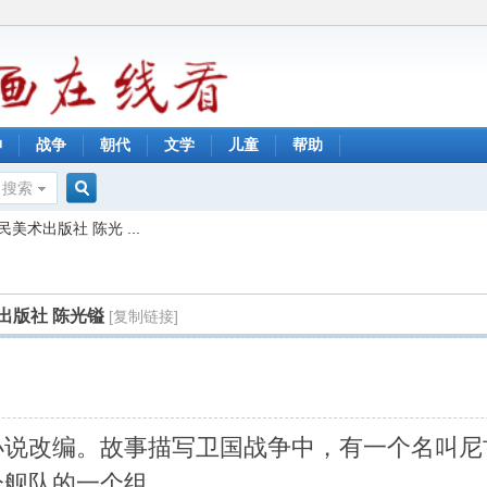
神
战争
朝代
文学
儿童
帮助
搜索
搜
术出版社 陈光 ...
索
出版社 陈光镒
[复制链接]
小说改编。故事描写卫国战争中，有一个名叫尼
分舰队的一个组。