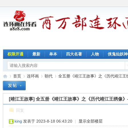
权限开通
最新
单本
四大名著
人物
侠鬼仙妖神
首页
连环画
朝代
全五册《靖江王故事》之《历代靖江王绣像
[靖江王故事]
全五册《靖江王故事》之《历代靖江王绣像》
连
»
›
›
›
回复
king
发表于 2023-8-18 06:43:20
|
显示全部楼层