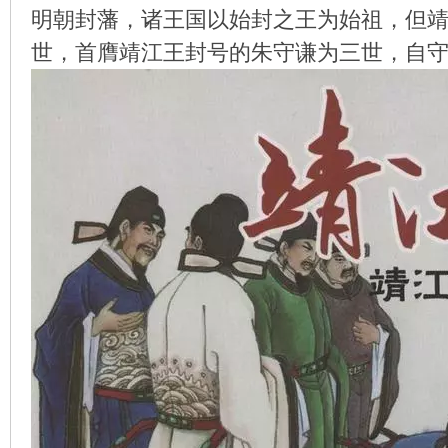
明朝封藩，诸王国以始封之王为始祖，但
世，首膺靖江王封号的朱守谦为三世，自
环
画