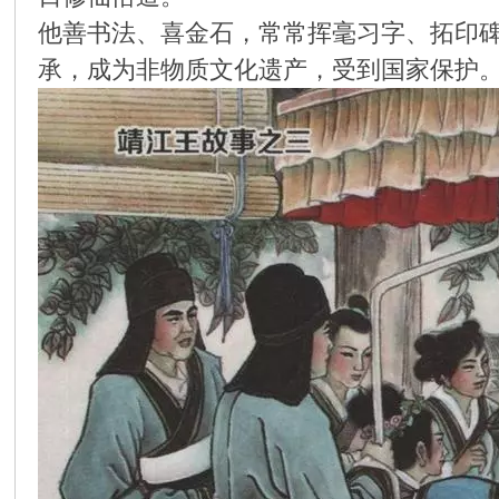
他善书法、喜金石，常常挥毫习字、拓印
环
承，成为非物质文化遗产，受到国家保护
画