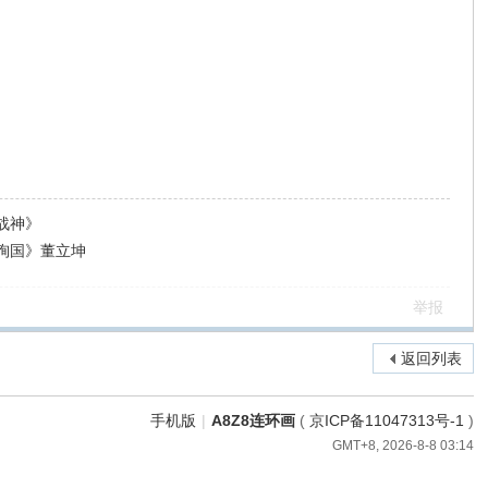
战神》
殉国》董立坤
举报
返回列表
手机版
|
A8Z8连环画
(
京ICP备11047313号-1
)
GMT+8, 2026-8-8 03:14