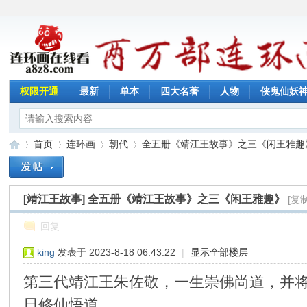
权限开通
最新
单本
四大名著
人物
侠鬼仙妖
首页
连环画
朝代
全五册《靖江王故事》之三《闲王雅趣》 
[靖江王故事]
全五册《靖江王故事》之三《闲王雅趣》
[复
连
»
›
›
›
回复
king
发表于 2023-8-18 06:43:22
|
显示全部楼层
第三代靖江王朱佐敬，一生崇佛尚道，并
日修仙悟道。