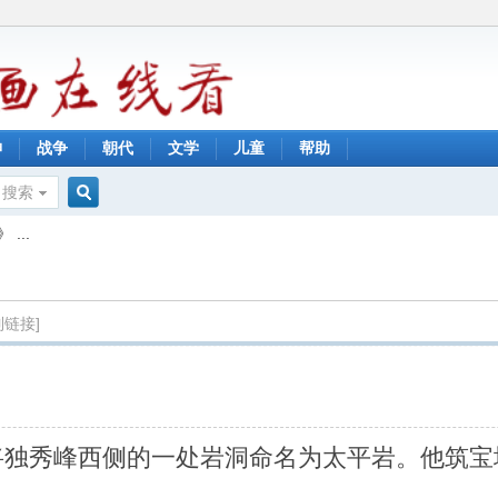
神
战争
朝代
文学
儿童
帮助
搜索
搜
...
索
制链接]
将独秀峰西侧的一处岩洞命名为太平岩。他筑宝