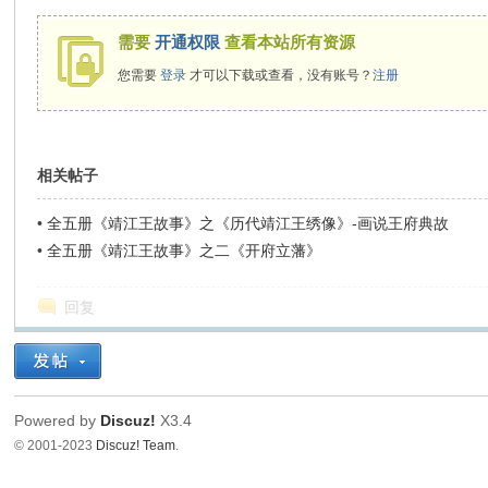
需要
开通权限
查看本站所有资源
您需要
登录
才可以下载或查看，没有账号？
注册
相关帖子
•
全五册《靖江王故事》之《历代靖江王绣像》-画说王府典故
•
全五册《靖江王故事》之二《开府立藩》
回复
Powered by
Discuz!
X3.4
© 2001-2023
Discuz! Team
.