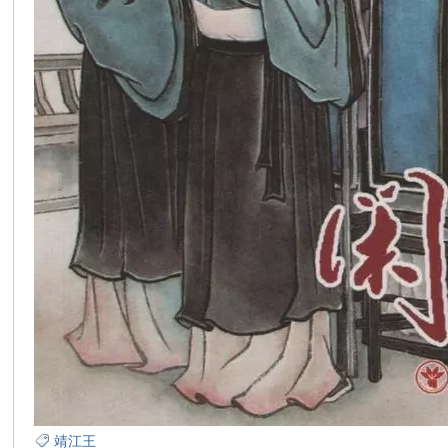
在
线
看
靖江王