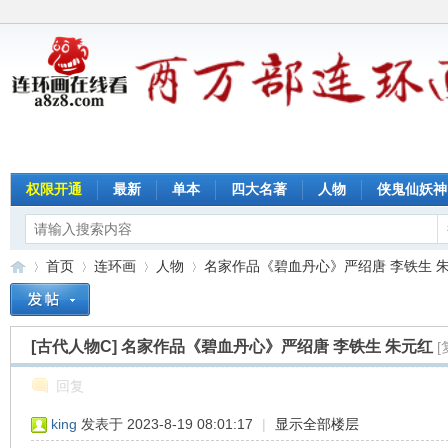
权限开通
最新
单本
四大名著
人物
侠鬼仙妖神
首页
连环画
人物
名家作品《碧血丹心》严绍唐 李铁生 朱元红
[古代人物C]
名家作品《碧血丹心》严绍唐 李铁生 朱元红
[
连
»
›
›
›
回复
king
发表于 2023-8-19 08:01:17
|
显示全部楼层