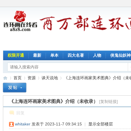
权限开通
最新
单本
四大名著
人物
侠鬼仙妖神
首页
资源
谈天说地
《上海连环画家美术图典》介绍（未收录
《上海连环画家美术图典》介绍（未收录）
[复制链接]
连
»
›
›
›
回复
whitaker
发表于 2023-11-7 09:34:15
|
显示全部楼层