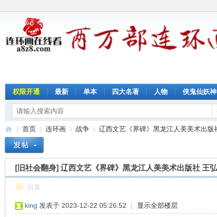
权限开通
最新
单本
四大名著
人物
侠鬼仙妖神
首页
连环画
战争
辽西文艺《界碑》黑龙江人美美术出版社 王
[旧社会翻身]
辽西文艺《界碑》黑龙江人美美术出版社 王
连
»
›
›
›
回复
king
发表于 2023-12-22 05:26:52
|
显示全部楼层