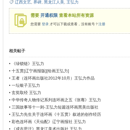
辽西文艺
,
界碑
,
黑龙江人美
,
王弘力
看
需要
开通权限
查看本站所有资源
您需要
登录
才可以下载或查看，没有账号？
注册
相关帖子
•
《绿锁链》王弘力
•
十五贯[辽宁画报版][绘画王弘力]
•
王者（连环画出版社2012年10月）王弘力作品
•
一坛银子王弘力
•
玄奘取经 王弘力
•
中华传奇人物传记系列连环画之五《张骞》王弘力
•
三国故事等十一则-王弘力短篇连环画黑美出版社
•
王弘力先生关于连环画《十五贯》叙述的创作经历
•
彩色连环画《天仙配》辽宁画报社 王弘力
•
《成吉思汗》黑龙江美术出版社 王弘力