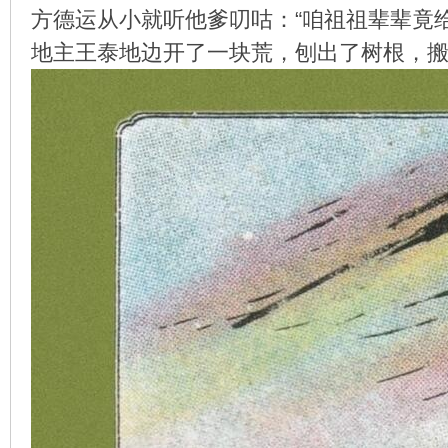
方德运从小就听他爹叨咕：“咱祖祖辈辈竟
地主王泰地边开了一块荒，刨出了树根，
环
画