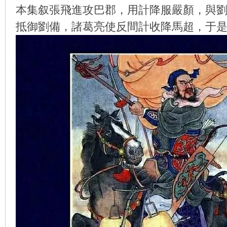
本集叙張飛進攻巴郡，用計降服嚴顏，與
抵御劉備，諸葛亮使反間計收降馬超，于
环
画