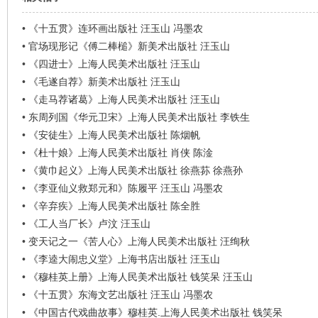
看
•
《十五贯》连环画出版社 汪玉山 冯墨农
•
官场现形记《傅二棒槌》新美术出版社 汪玉山
•
《四进士》上海人民美术出版社 汪玉山
•
《毛遂自荐》新美术出版社 汪玉山
•
《走马荐诸葛》上海人民美术出版社 汪玉山
•
东周列国《华元卫宋》上海人民美术出版社 李铁生
•
《安徒生》上海人民美术出版社 陈烟帆
•
《杜十娘》上海人民美术出版社 肖侠 陈淦
•
《黄巾起义》上海人民美术出版社 徐燕荪 徐燕孙
•
《李亚仙义救郑元和》陈履平 汪玉山 冯墨农
•
《辛弃疾》上海人民美术出版社 陈全胜
•
《工人当厂长》卢汶 汪玉山
•
变天记之一《苦人心》上海人民美术出版社 汪绚秋
•
《李逵大闹忠义堂》上海书店出版社 汪玉山
•
《穆桂英上册》上海人民美术出版社 钱笑呆 汪玉山
•
《十五贯》东海文艺出版社 汪玉山 冯墨农
•
《中国古代戏曲故事》穆桂英.上海人民美术出版社 钱笑呆