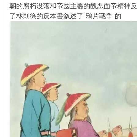
朝的腐朽没落和帝國主義的醜恶面帝精神
了林則徐的反本書叙述了“鸦片戰争“的
环
画