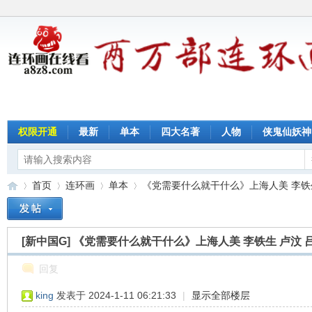
权限开通
最新
单本
四大名著
人物
侠鬼仙妖神
首页
连环画
单本
《党需要什么就干什么》上海人美 李铁生 卢
[新中国G]
《党需要什么就干什么》上海人美 李铁生 卢汶 
连
»
›
›
›
回复
king
发表于 2024-1-11 06:21:33
|
显示全部楼层