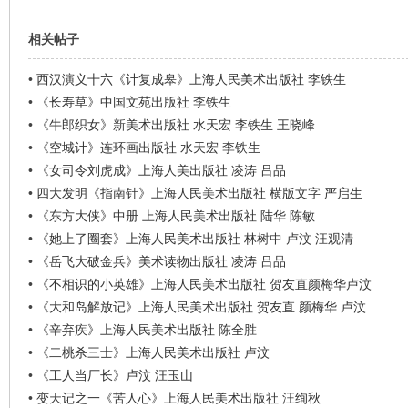
看
相关帖子
•
西汉演义十六《计复成皋》上海人民美术出版社 李铁生
•
《长寿草》中国文苑出版社 李铁生
•
《牛郎织女》新美术出版社 水天宏 李铁生 王晓峰
•
《空城计》连环画出版社 水天宏 李铁生
•
《女司令刘虎成》上海人美出版社 凌涛 吕品
•
四大发明《指南针》上海人民美术出版社 横版文字 严启生
•
《东方大侠》中册 上海人民美术出版社 陆华 陈敏
•
《她上了圈套》上海人民美术出版社 林树中 卢汶 汪观清
•
《岳飞大破金兵》美术读物出版社 凌涛 吕品
•
《不相识的小英雄》上海人民美术出版社 贺友直颜梅华卢汶
•
《大和岛解放记》上海人民美术出版社 贺友直 颜梅华 卢汶
•
《辛弃疾》上海人民美术出版社 陈全胜
•
《二桃杀三士》上海人民美术出版社 卢汶
•
《工人当厂长》卢汶 汪玉山
•
变天记之一《苦人心》上海人民美术出版社 汪绚秋