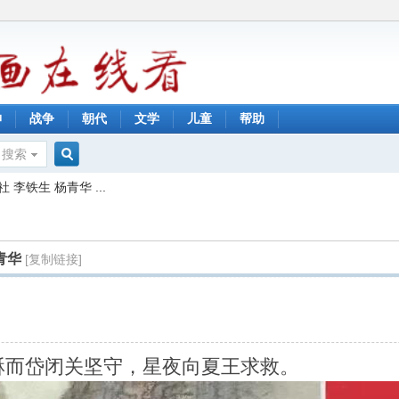
神
战争
朝代
文学
儿童
帮助
搜索
搜
铁生 杨青华 ...
索
青华
[复制链接]
守将酥而岱闭关坚守，星夜向夏王求救。