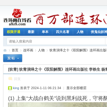
权限开通
最新
单本
四大名著
人物
侠鬼仙妖
首页
连环画
人物
狄青演绎之十《双阳解围》连环画出版社 李
[狄青]
狄青演绎之十《双阳解围》连环画出版社 李铁生 杨
连
»
›
›
›
回复
king
发表于 2024-1-11 06:21:34
|
显示全部楼层
(1) 上集“大战白鹤关”说到黑利战死，