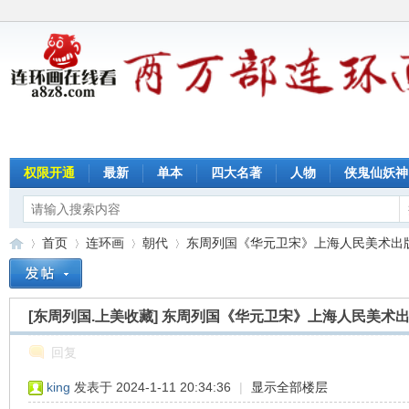
权限开通
最新
单本
四大名著
人物
侠鬼仙妖神
首页
连环画
朝代
东周列国《华元卫宋》上海人民美术出版社 
[东周列国.上美收藏]
东周列国《华元卫宋》上海人民美术出
连
»
›
›
›
回复
king
发表于 2024-1-11 20:34:36
|
显示全部楼层