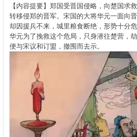
【内容提要】郑国受晋国侵略，向楚国求
转移侵郑的晋军。宋国的大将华元一面向
却因援兵不来，城里粮食断绝，形势十分
环
华元为了挽救这个危局，只身潜往楚营，
便与宋议和订盟，撤围而去示。
画