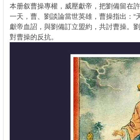
本册叙曹操專權，威壓獻帝，把劉備留在
一天，曹、劉談論當世英雄，曹操指出：“
獻帝血詔，與劉備訂立盟約，共討曹操。
环
對曹操的反抗。
画