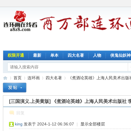
权限开通
最新
单本
四大名著
人物
侠鬼仙妖神
首页
连环画
四大名著
《煮酒论英雄》上海人民美术出版社 李
[三国演义.上美黄版]
《煮酒论英雄》上海人民美术出版社 
连
»
›
›
›
回复
king
发表于 2024-1-12 06:36:07
|
显示全部楼层