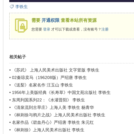
看
李铁生
需要
开通权限
查看本站所有资源
您需要
登录
才可以下载或查看，没有账号？
注册
相关帖子
•
《苏武》 上海人民美术出版社 文字竖版 李铁生
•
02秦琼卖马（196208版）严绍唐 李铁生
•
《送梨》名家名作 汪玉山 李铁生
•
1956年上美版经典《长寿草》中国文苑出版社 李铁生
•
东周列国系列22：《水灌晋阳》 李铁生
•
《清泉流到古旱庄》上海人美 李铁生 杨青华
•
《林则徐与鸦片之战》上海人民美术出版社 李铁生
•
名家作品《碧血丹心》严绍唐 李铁生 朱元红
•
《林则徐》上海人民美术出版社 李铁生