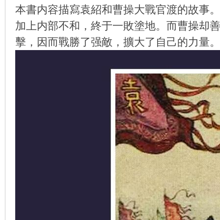
本書内容描寫袁紹和曹操大戰官渡的故事
加上内部不和，終于一敗塗地。而曹操却
擊，因而戰勝了强敵，擴大了自己的力量
环
画