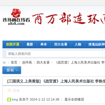
权限开通
最新
单本
四大名著
人物
侠鬼仙妖神
首页
连环画
四大名著
《战官渡》上海人民美术出版社 李
[三国演义.上美黄版]
《战官渡》上海人民美术出版社 李铁
连
»
›
›
›
回复
king
发表于 2024-1-12 12:14:38
|
显示全部楼层