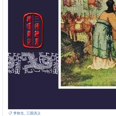
在
线
李铁生
,
三国演义