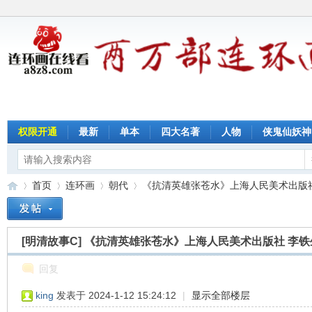
权限开通
最新
单本
四大名著
人物
侠鬼仙妖神
首页
连环画
朝代
《抗清英雄张苍水》上海人民美术出版社 李
[明清故事C]
《抗清英雄张苍水》上海人民美术出版社 李铁
连
»
›
›
›
回复
king
发表于 2024-1-12 15:24:12
|
显示全部楼层