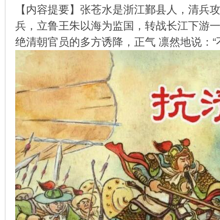
【内容提要】张苍水是浙江鄞县人，清兵攻
兵，立鲁王朱以海为监国，转战长江下游一
绝清朝官员的多方诱降，正气 凛然地说：“
环
画