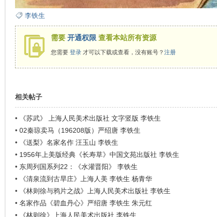
看
李铁生
需要
开通权限
查看本站所有资源
您需要
登录
才可以下载或查看，没有账号？
注册
相关帖子
•
《苏武》 上海人民美术出版社 文字竖版 李铁生
•
02秦琼卖马（196208版）严绍唐 李铁生
•
《送梨》名家名作 汪玉山 李铁生
•
1956年上美版经典《长寿草》中国文苑出版社 李铁生
•
东周列国系列22：《水灌晋阳》 李铁生
•
《清泉流到古旱庄》上海人美 李铁生 杨青华
•
《林则徐与鸦片之战》上海人民美术出版社 李铁生
•
名家作品《碧血丹心》严绍唐 李铁生 朱元红
•
《林则徐》上海人民美术出版社 李铁生