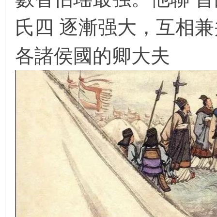
氏四 逐漸强大，互相兼
在
各諸侯國的卿大夫
线