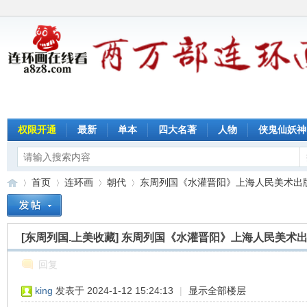
权限开通
最新
单本
四大名著
人物
侠鬼仙妖神
首页
连环画
朝代
东周列国《水灌晋阳》上海人民美术出版社 
[东周列国.上美收藏]
东周列国《水灌晋阳》上海人民美术出
连
»
›
›
›
回复
king
发表于 2024-1-12 15:24:13
|
显示全部楼层