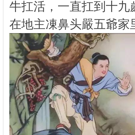
牛扛活，一直扛到十九
看
在地主凍鼻头嚴五爺家