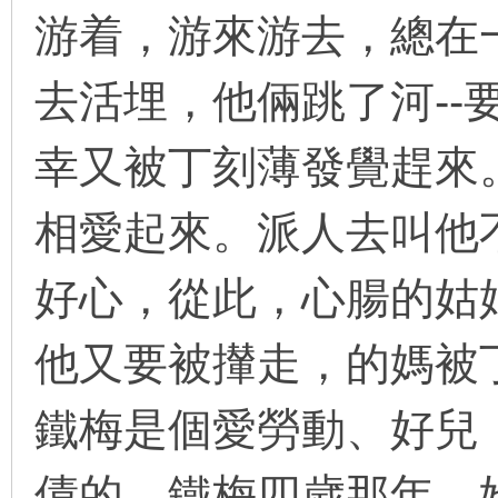
游着，游來游去，總在
去活埋，他倆跳了河--
环
幸又被丁刻薄發覺趕來
相愛起來。派人去叫他
好心，從此，心腸的姑
画
他又要被攆走，的媽被
鐵梅是個愛勞動、好兒
債的，鐵梅四歲那年，