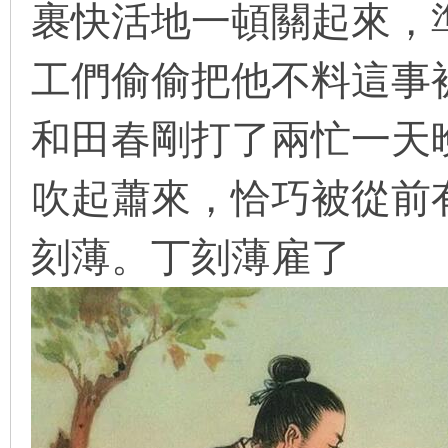
裹快活地一頓關起來，
看
工們偷偷把他不料這事
和田春剛打了兩忙一天
吹起蕭來，恰巧被從前
刻薄。丁刻薄雇了