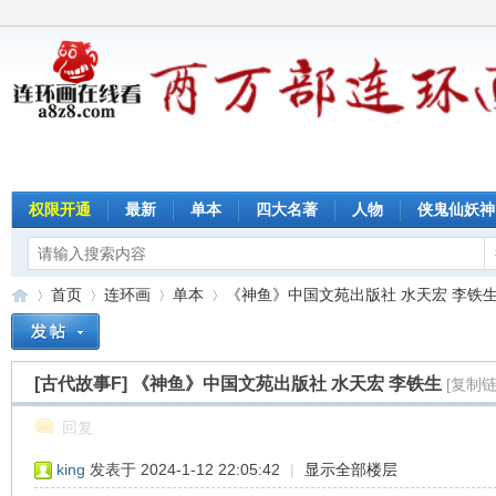
权限开通
最新
单本
四大名著
人物
侠鬼仙妖神
首页
连环画
单本
《神鱼》中国文苑出版社 水天宏 李铁生 .
[古代故事F]
《神鱼》中国文苑出版社 水天宏 李铁生
[复制链
连
»
›
›
›
回复
king
发表于 2024-1-12 22:05:42
|
显示全部楼层