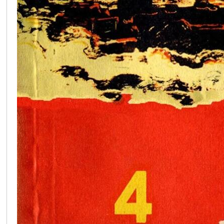
在
线
看