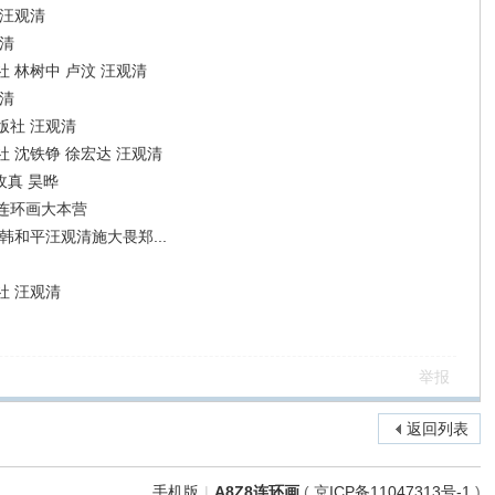
 汪观清
清
 林树中 卢汶 汪观清
清
版社 汪观清
 沈铁铮 徐宏达 汪观清
玫真 昊晔
连环画大本营
和平汪观清施大畏郑...
社 汪观清
举报
返回列表
手机版
|
A8Z8连环画
(
京ICP备11047313号-1
)