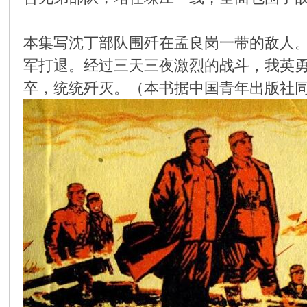
环
本集写沈丁部队围歼在孟良岗一带的敌人
军打退。经过三天三夜激烈的战斗，我英
卒，统统歼灭。（本书据中国青年出版社
画