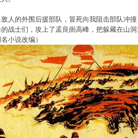
。敌人的外围后援部队，冒死向我阻击部队冲撞
勇的战士们，攻上了孟良崮高峰，把躲藏在山洞
同名小说改编）