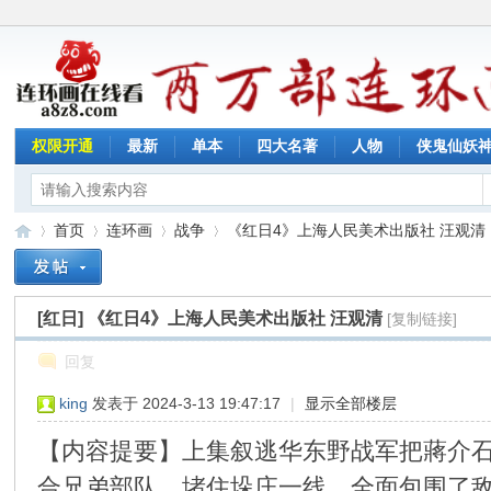
权限开通
最新
单本
四大名著
人物
侠鬼仙妖
首页
连环画
战争
《红日4》上海人民美术出版社 汪观清
[红日]
《红日4》上海人民美术出版社 汪观清
[复制链接]
连
»
›
›
›
回复
king
发表于 2024-3-13 19:47:17
|
显示全部楼层
【内容提要】上集叙逃华东野战军把蔣介石
合兄弟部队，堵住垛庄一线，全面包围了