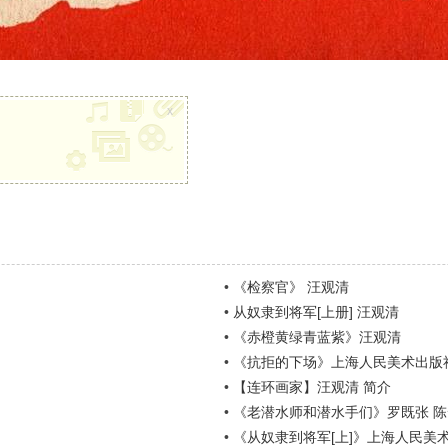
x
•
《检察官》 汪观清
•
从奴隶到将军[上册] 汪观清
•
《赤橙黄绿青蓝紫》汪观清
•
《抗拒的下场》上海人民美术出版社
•
【连环画家】汪观清 简介
•
《老潜水师和潜水手们》罗既张 陈
•
《从奴隶到将军[上]》上海人民美