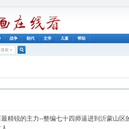
神
战争
朝代
文学
儿童
帮助
搜索
搜
索
最精锐的主力--整编七十四师逼进到沂蒙山区
敌人。