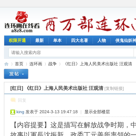
权限开通
最新
单本
四大名著
人物
侠鬼仙妖
首页
连环画
战争
《红日》上海人民美术出版社 汪观清
[红日]
《红日》上海人民美术出版社 汪观清
[复制链接]
连
»
›
›
›
回复
king
发表于 2024-3-13 19:47:18
|
显示全部楼层
【内容提要】这是描写在解放战争时期，
故事以軍長沈振新，政委丁元善所率領的