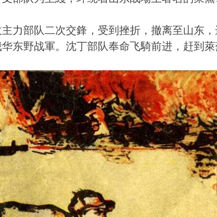
敌主力部队二次交鋒，受到挫折，撤离至山东，
我华东野战軍。沈丁部队奉命飞騎前进，赶到萊