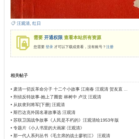
汪观清
,
红日
需要
开通权限
查看本站所有资源
您需要
登录
才可以下载或查看，没有账号？
注册
相关帖子
•
肃清一切反革命分子 十二个小故事 江南春 汪观清 贺友直 ...
•
刑侦反特故事-她上了圈套 林树中 卢汶 汪观清
•
从奴隶到将军[下册] 汪观清
•
斯巴达克外国名著故事选 汪观清
•
苏联卫国战争故事《人民是不朽的》汪观清绘1953年版
•
专题片《小人书里的大画家·汪观清》
•
那一代人系列丛书《毛主席的战士廖初江》 汪观清