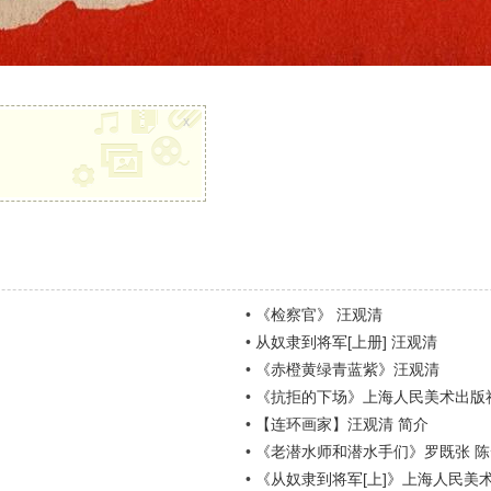
x
•
《检察官》 汪观清
•
从奴隶到将军[上册] 汪观清
•
《赤橙黄绿青蓝紫》汪观清
•
《抗拒的下场》上海人民美术出版社
•
【连环画家】汪观清 简介
•
《老潜水师和潜水手们》罗既张 陈
•
《从奴隶到将军[上]》上海人民美