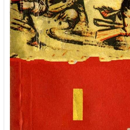
在
线
看