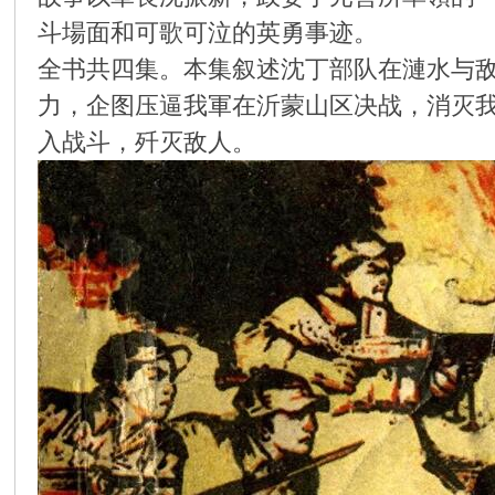
斗場面和可歌可泣的英勇事迹。
环
全书共四集。本集叙述沈丁部队在漣水与
力，企图压逼我軍在沂蒙山区决战，消灭
入战斗，歼灭敌人。
画