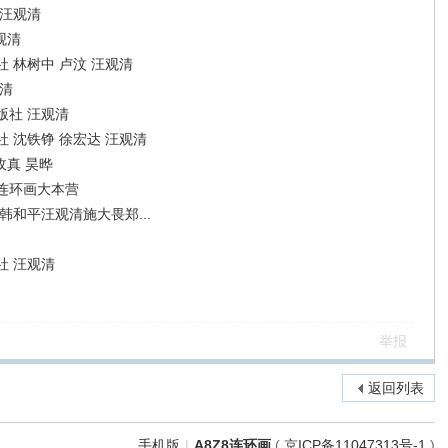
 汪观清
观清
 林树中 卢汶 汪观清
清
版社 汪观清
 沈铁铮 徐宏达 汪观清
玫真 昊晔
连环画大本营
和平汪观清施大畏郑...
社 汪观清
举报
返回列表
手机版
|
A8Z8连环画
(
京ICP备11047313号-1
)