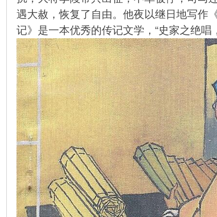
遇大赦，恢复了自由。他夜以继日地写作
环
记》是一本优秀的传记文学，“史家之绝唱
画