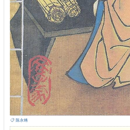
在
线
看
陈永锵