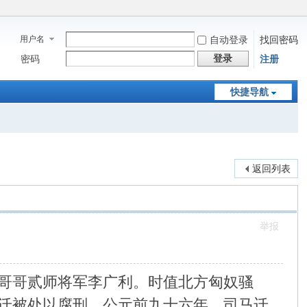
用户名
自动登录
找回密码
登录
密码
注册
快捷导航
返回列表
举报
哥哥贰师将军李广利。时值北方匈奴骚
迁被处以腐刑。公元前九十六年，司马迁