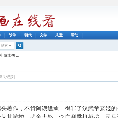
神
战争
朝代
文学
儿童
帮助
搜索
搜
陈永锵 ...
索
[复制链接]
埋头著作，不肯阿谀逢承，得罪了汉武帝宠姬的
迁为其辩护，武帝大怒，李广利乘机挑拨，司马