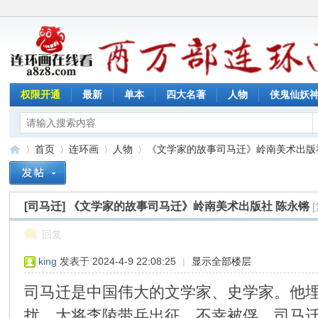
权限开通
最新
单本
四大名著
人物
侠鬼仙妖
首页
连环画
人物
《文学家的故事司马迁》岭南美术出版社 
[司马迁]
《文学家的故事司马迁》岭南美术出版社 陈永锵
连
»
›
›
›
回复
king
发表于 2024-4-9 22:08:25
|
显示全部楼层
司马迁是中国伟大的文学家、史学家。他
扰，大将李陵带兵出征，不幸被俘，司马