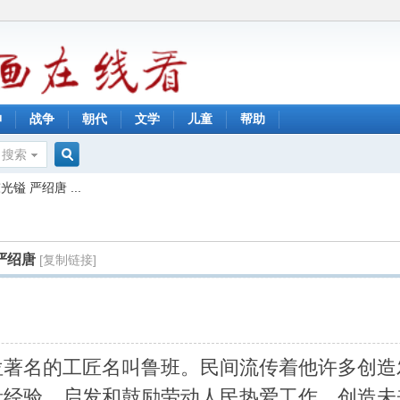
神
战争
朝代
文学
儿童
帮助
搜索
搜
 严绍唐 ...
索
严绍唐
[复制链接]
位著名的工匠名叫鲁班。民间流传着他许多创造
贵经验，启发和鼓励劳动人民热爱工作，创造未