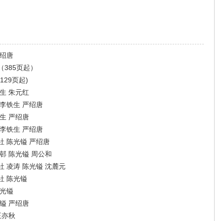
严绍唐
385页起）
29页起)
生 朱元红
李铁生 严绍唐
生 严绍唐
李铁生 严绍唐
 陈光镒 严绍唐
邨 陈光镒 周公和
 凌涛 陈光镒 沈麓元
社 陈光镒
陈光镒
镒 严绍唐
王亦秋