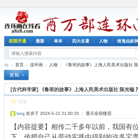
权限开通
最新
单本
四大名著
人物
侠鬼仙妖
首页
连环画
人物
《鲁班的故事》上海人民美术出版社 陈光镒
[古代科学家]
《鲁班的故事》上海人民美术出版社 陈光镒 
连
»
›
›
›
回复
king
发表于 2024-5-22 21:00:20
|
显示全部楼层
【内容提要】相传二千多年以前，我国有
下，传授自己从劳动实践中得到的许多宝