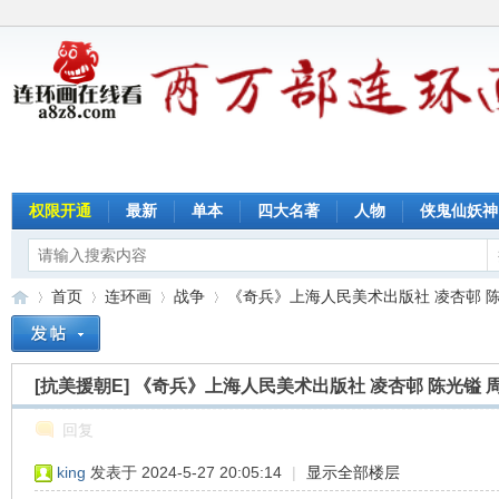
权限开通
最新
单本
四大名著
人物
侠鬼仙妖神
首页
连环画
战争
《奇兵》上海人民美术出版社 凌杏邨 陈光镒
[抗美援朝E]
《奇兵》上海人民美术出版社 凌杏邨 陈光镒 
连
»
›
›
›
回复
king
发表于 2024-5-27 20:05:14
|
显示全部楼层