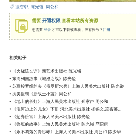
看
凌杏邨
,
陈光镒
,
周公和
需要
开通权限
查看本站所有资源
您需要
登录
才可以下载或查看，没有账号？
注册
相关帖子
•
《火烧陈友谅》新艺术出版社 陈光镒
•
东周列国故事《城濮之战》陈光镒
•
苏联梭罗维约夫《俄罗斯水兵》上海人民美术出版社 陈光镒
•
抗美援朝《新战士小蓝》周公和
•
《地上的长虹》上海人民美术出版社 郑家声 周公和
•
《淮河边上的儿女》下册 河北美术出版社 杨锦文,凌杏邨,...
•
《惩办赃官》上海人民美术出版社 陈光镒
•
《鲁班的故事》上海人民美术出版社 陈光镒 严绍唐
•
《永不凋落的青纱帐》上海人民美术出版社 周公和 陈少华