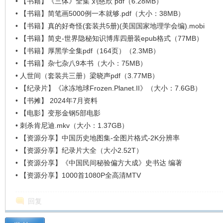
•
【书籍】《三体》全集 刘慈欣 pdf（6.28MB）
•
【书籍】简笔画5000例一本就够.pdf（大小：38MB）
•
【书籍】真的好奇怪(套装共5册)(美国国家地理学会编).mobi
在
•
【书籍】简史-世界隐秘知识博库四册装epub格式（77MB）
•
【书籍】厚黑学全集pdf（164页）（2.3MB）
•
【书籍】杂七杂八9本书（大小：75MB）
•
人世间（套装共三册）梁晓声pdf（3.77MB）
•
【纪录片】《冰冻地球Frozen.Planet.II》（大小：7.6GB）
•
【书摊】 2024年7月资料
•
【电影】变形金钢5部电影
•
刺杀肯尼迪.mkv（大小：1.37GB）
线
•
【资源分享】中国历史地图集-全图片格式-2K分辨率
•
【资源分享】纪录片大全（大小2.52T）
•
【资源分享】《中国民间秘验偏方大成》史书达 编著
•
【资源分享】1000首1080P全高清MTV
回复