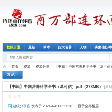
权限开通
最新
单本
四大名著
人物
侠鬼仙妖神
首页
资源
资源分享
【书籍】中国营养科学全书（葛可佑）pdf
【书籍】中国营养科学全书（葛可佑）pdf（278MB）
[复制
连
»
›
›
›
回复
超级分享官
发表于 2024-6-8 06:21:20
|
显示全部楼层