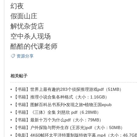
幻夜
假面山庄
解忧杂货店
空中杀人现场
酷酷的代课老师
资源分享
相关帖子
•
【书籍】世界上最有趣的283个侦探推理游戏pdf（51MB）
•
【书籍】推理小说合集各种格式（大小：1.16GB）
•
【书籍】图解百科丛书系列•发现之旅•植物王国epub
•
【书籍】《三体》全集 刘慈欣 pdf（6.28MB）
•
【书籍】最新十万个为什么pdf（大小：79MB）
•
【书籍】户外探险与野外生存 (王苏光)pdf（大小：50MB）
•
【电影】4K60帧环太平洋特重制版特效字幕.mp4（大小：46.7G