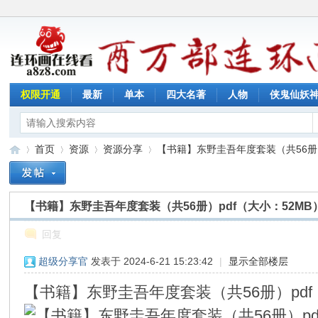
权限开通
最新
单本
四大名著
人物
侠鬼仙妖
首页
资源
资源分享
【书籍】东野圭吾年度套装（共56册）pd
【书籍】东野圭吾年度套装（共56册）pdf（大小：52MB
连
»
›
›
›
回复
超级分享官
发表于 2024-6-21 15:23:42
|
显示全部楼层
【书籍】东野圭吾年度套装（共56册）pdf