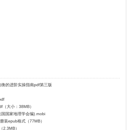
均衡的进阶实操指南pdf第三版
df
df（大小：38MB）
国国家地理学会编).mobi
装epub格式（77MB）
2.3MB）