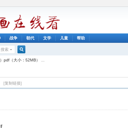
神
战争
朝代
文学
儿童
帮助
搜索
搜
f（大小：52MB） ...
索
）
[复制链接]