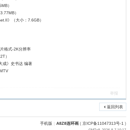
5MB）
.77MB）
et.II》（大小：7.6GB）
）
片格式-2K分辨率
2T）
大成》史书达 编著
MTV
举报
返回列表
手机版
|
A8Z8连环画
(
京ICP备11047313号-1
)
GMT+8, 2026-8-7 10:17