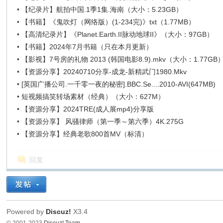
•
【纪录片】航拍中国.1季1集.海南（大小：5.23GB）
•
【书籍】《鬼吹灯（网络版）(1-234完)》txt（1.77MB）
•
【高清纪录片】《Planet.Earth.II脉动地球II》（大小：97GB）
•
【书籍】2024年7月书籍（只在本月更新）
•
【影视】7号房的礼物 2013 (韩国电影8.9).mkv（大小：1.77GB
•
【资源分享】20240710分享-成龙-新精武门1980.Mkv
•
[英国广播公司.一千零一夜的秘密].BBC.Se....2010-AVI(647MB)
•
短视频搞笑转场素材（经典）（大小：627M）
•
【资源分享】2024TRE(成人展mp4)分享版
•
【资源分享】 风骚律师（第一季～第六季）4K.275G
•
【资源分享】经典老歌800首MV（标清）
回复
Powered by
Discuz!
X3.4
© 2001-2023
Discuz! Team
.