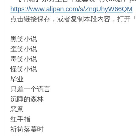
https://www.alipan.com/s/ZngUhyW66QM
环
点击链接保存，或者复制本段内容，打开「
黑笑小说
歪笑小说
毒笑小说
怪笑小说
画
毕业
只差一个谎言
沉睡的森林
恶意
红手指
祈祷落幕时