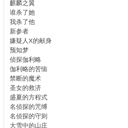
在
麒麟之翼
谁杀了她
我杀了他
新参者
嫌疑人X的献身
预知梦
线
侦探伽利略
伽利略的苦恼
禁断的魔术
圣女的救济
盛夏的方程式
名侦探的咒缚
看
名侦探的守则
大雪中的山庄