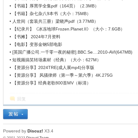
•
【书籍】厚黑学全集pdf（164页）（2.3MB）
•
【书籍】杂七杂八9本书（大小：75MB）
在
•
人世间（套装共三册）梁晓声pdf（3.77MB）
•
【纪录片】《冰冻地球Frozen.Planet.II》（大小：7.6GB）
•
【书摊】 2024年7月资料
•
【电影】变形金钢5部电影
•
[英国广播公司.一千零一夜的秘密].BBC.Se....2010-AVI(647MB)
•
短视频搞笑转场素材（经典）（大小：627M）
•
【资源分享】2024TRE(成人展mp4)分享版
•
【资源分享】 风骚律师（第一季～第六季）4K.275G
线
•
【资源分享】经典老歌800首MV（标清）
回复
Powered by
Discuz!
X3.4
© 2001-2023
Discuz! Team
.