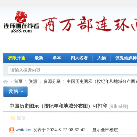
权限开通
最新
单本
四大名著
人物
侠鬼仙妖神
首页
资源
资源分享
中国历史图示（按纪年和地域分布图）可
中国历史图示（按纪年和地域分布图）可打印
[复制链接]
连
»
›
›
›
回复
whitaker
发表于 2024-8-27 08:32:42
|
显示全部楼层