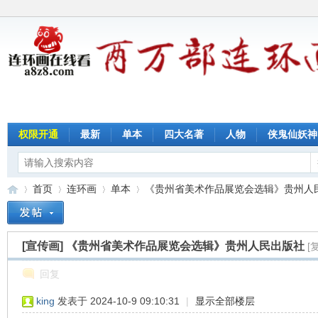
权限开通
最新
单本
四大名著
人物
侠鬼仙妖神
首页
连环画
单本
《贵州省美术作品展览会选辑》贵州人民出
[宣传画]
《贵州省美术作品展览会选辑》贵州人民出版社
[
连
»
›
›
›
回复
king
发表于 2024-10-9 09:10:31
|
显示全部楼层