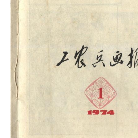
在
线
看