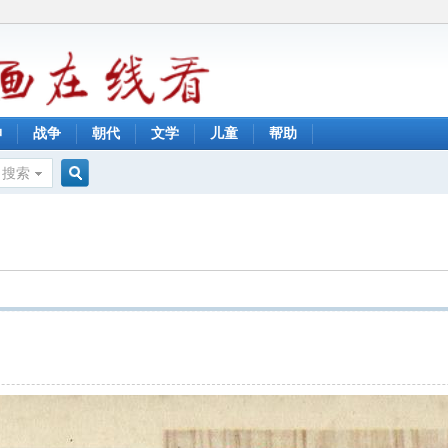
神
战争
朝代
文学
儿童
帮助
搜索
搜
索