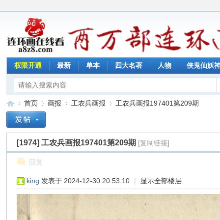
权限开通
最新
单本
四大名著
人物
侠鬼仙妖
首页
画报
工农兵画报
工农兵画报197401第209期
[1974]
工农兵画报197401第209期
[复制链接]
连
»
›
›
›
回复
king
发表于 2024-12-30 20:53:10
|
显示全部楼层