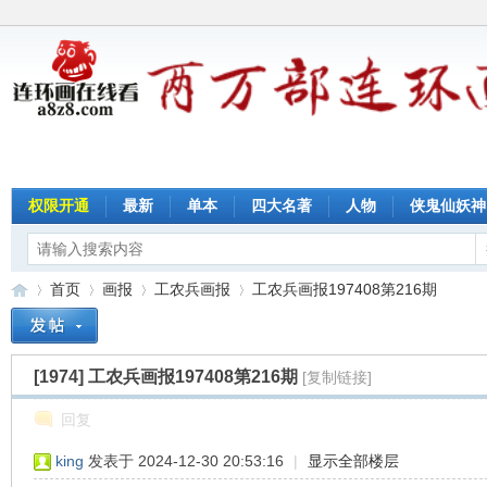
权限开通
最新
单本
四大名著
人物
侠鬼仙妖神
首页
画报
工农兵画报
工农兵画报197408第216期
[1974]
工农兵画报197408第216期
[复制链接]
连
»
›
›
›
回复
king
发表于 2024-12-30 20:53:16
|
显示全部楼层