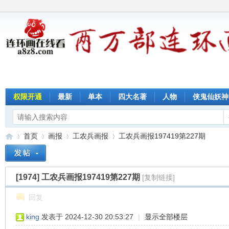
权限开通
最新
单本
四大名著
人物
侠鬼仙妖神
首页
画报
工农兵画报
工农兵画报197419第227期
[1974]
工农兵画报197419第227期
[复制链接]
连
»
›
›
›
回复
king
发表于 2024-12-30 20:53:27
|
显示全部楼层