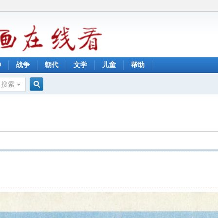
神
战争
朝代
文学
儿童
帮助
搜索
搜
索