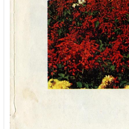
在
线
看