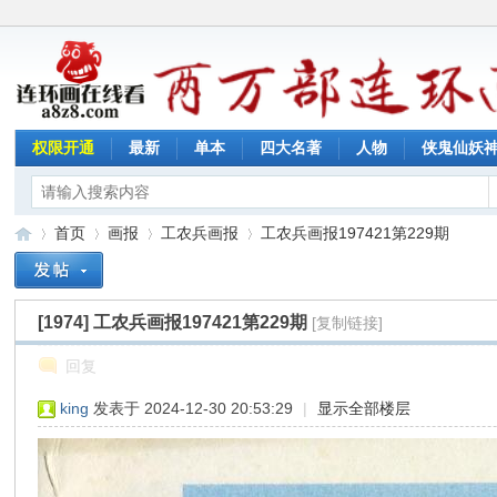
权限开通
最新
单本
四大名著
人物
侠鬼仙妖
首页
画报
工农兵画报
工农兵画报197421第229期
[1974]
工农兵画报197421第229期
[复制链接]
连
»
›
›
›
回复
king
发表于 2024-12-30 20:53:29
|
显示全部楼层