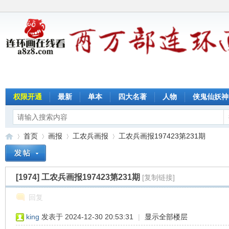
权限开通
最新
单本
四大名著
人物
侠鬼仙妖神
首页
画报
工农兵画报
工农兵画报197423第231期
[1974]
工农兵画报197423第231期
[复制链接]
连
»
›
›
›
回复
king
发表于 2024-12-30 20:53:31
|
显示全部楼层