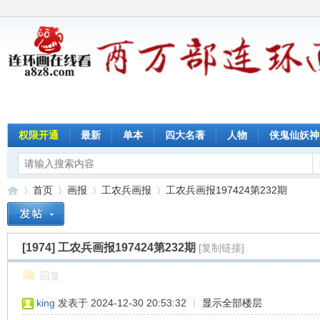
权限开通
最新
单本
四大名著
人物
侠鬼仙妖神
首页
画报
工农兵画报
工农兵画报197424第232期
[1974]
工农兵画报197424第232期
[复制链接]
连
»
›
›
›
回复
king
发表于 2024-12-30 20:53:32
|
显示全部楼层