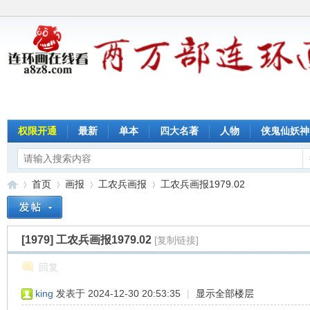
权限开通
最新
单本
四大名著
人物
侠鬼仙妖神
首页
画报
工农兵画报
工农兵画报1979.02
[1979]
工农兵画报1979.02
[复制链接]
连
»
›
›
›
回复
king
发表于 2024-12-30 20:53:35
|
显示全部楼层