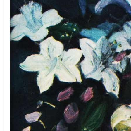
在
线
看