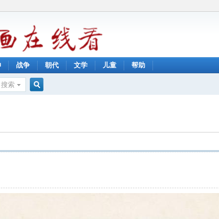
神
战争
朝代
文学
儿童
帮助
搜索
搜
索