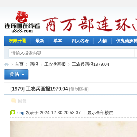
权限开通
最新
单本
四大名著
人物
侠鬼仙妖
首页
画报
工农兵画报
工农兵画报1979.04
[1979]
工农兵画报1979.04
[复制链接]
连
»
›
›
›
回复
king
发表于 2024-12-30 20:53:37
|
显示全部楼层