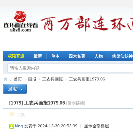
权限开通
最新
单本
四大名著
人物
侠鬼仙妖神
首页
画报
工农兵画报
工农兵画报1979.06
[1979]
工农兵画报1979.06
[复制链接]
连
»
›
›
›
回复
king
发表于 2024-12-30 20:53:39
|
显示全部楼层