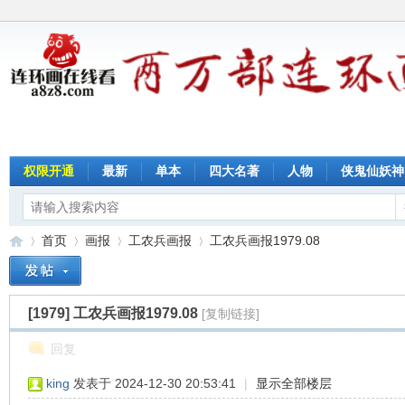
权限开通
最新
单本
四大名著
人物
侠鬼仙妖神
首页
画报
工农兵画报
工农兵画报1979.08
[1979]
工农兵画报1979.08
[复制链接]
连
»
›
›
›
回复
king
发表于 2024-12-30 20:53:41
|
显示全部楼层