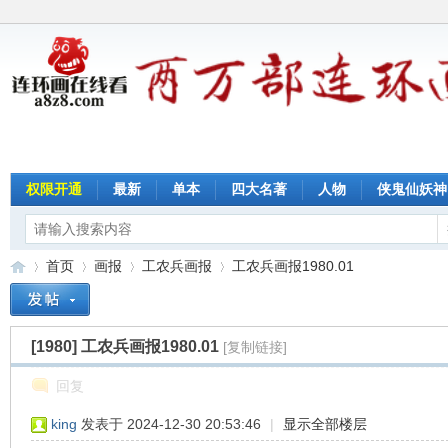
权限开通
最新
单本
四大名著
人物
侠鬼仙妖神
首页
画报
工农兵画报
工农兵画报1980.01
[1980]
工农兵画报1980.01
[复制链接]
连
»
›
›
›
回复
king
发表于 2024-12-30 20:53:46
|
显示全部楼层