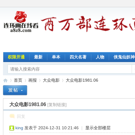
权限开通
最新
单本
四大名著
人物
侠鬼仙妖神
首页
画报
大众电影
大众电影1981.06
大众电影1981.06
[复制链接]
连
»
›
›
›
回复
king
发表于 2024-12-31 10:21:46
|
显示全部楼层