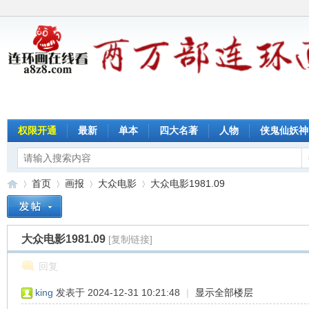
权限开通
最新
单本
四大名著
人物
侠鬼仙妖神
首页
画报
大众电影
大众电影1981.09
大众电影1981.09
[复制链接]
连
»
›
›
›
回复
king
发表于 2024-12-31 10:21:48
|
显示全部楼层